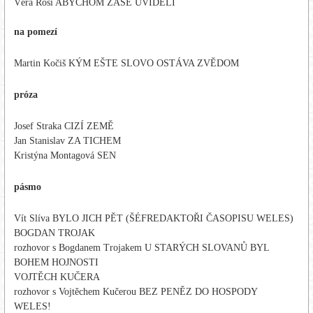
Věra Rosí ABYCHOM ZASE UVIDĚLI
na pomezí
Martin Kočiš KÝM EŠTE SLOVO OSTÁVA ZVĚDOM
próza
Josef Straka CIZÍ ZEMĚ
Jan Stanislav ZA TICHEM
Kristýna Montagová SEN
pásmo
Vít Slíva BYLO JICH PĚT (ŠÉFREDAKTOŘI ČASOPISU WELES)
BOGDAN TROJAK
rozhovor s Bogdanem Trojakem U STARÝCH SLOVANŮ BYL
BOHEM HOJNOSTI
VOJTĚCH KUČERA
rozhovor s Vojtěchem Kučerou BEZ PENĚZ DO HOSPODY
WELES!