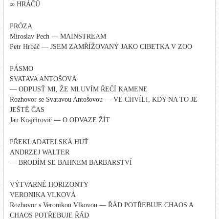
∞ HRÁČŮ
PRÓZA
Miroslav Pech — MAINSTREAM
Petr Hrbáč — JSEM ZAMŘÍŽOVANÝ JAKO CIBETKA V ZOO
PÁSMO
SVATAVA ANTOŠOVÁ
— ODPUSŤ MI, ŽE MLUVÍM ŘEČÍ KAMENE
Rozhovor se Svatavou Antošovou — VE CHVÍLI, KDY NA TO JE
JEŠTĚ ČAS
Jan Krajčirovič — O ODVAZE ŽÍT
PŘEKLADATELSKÁ HUŤ
ANDRZEJ WALTER
— BRODÍM SE BAHNEM BARBARSTVÍ
VÝTVARNÉ HORIZONTY
VERONIKA VLKOVÁ
Rozhovor s Veronikou Vlkovou — ŘÁD POTŘEBUJE CHAOS A
CHAOS POTŘEBUJE ŘÁD