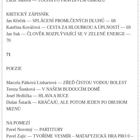
Lucie Šiklová — TOUHA PO PRAVDIVÉM OBRAZU
KRITICKÝ ZÁPISNÍK
Jan Křeček — SPLÁCENÍ PROMLČENÝCH DLUHŮ — 68
Kateřina Kováčová — CESTA ZA HLOUBKOU A ÚPLNOSTÍ — 69
Jan Suk — ČLOVĚK ROZPLÝVAJÍCÍ SE V ZELENÉ ENERGII —
70
71
POEZIE
Marcela Pátková Linhartová — ZŘEĎ ČISTOU VODOU BOLEST
Tereza Šustková — V NAŠEM BUDOUCÍM DOMĚ
Josef Hrdlička — HLAVA A RUCE
Dušan Šutarík — KRÁČAJÚ, ALE POTOM JEDEN PO DRUHOM
MIZNÚ
NA POMEZÍ
Pavel Novotný — PARTITURY
Pavel Zajíc — TVOŘÍME VESMÍR – MATAFYZICKÁ HRA PRO 0 –