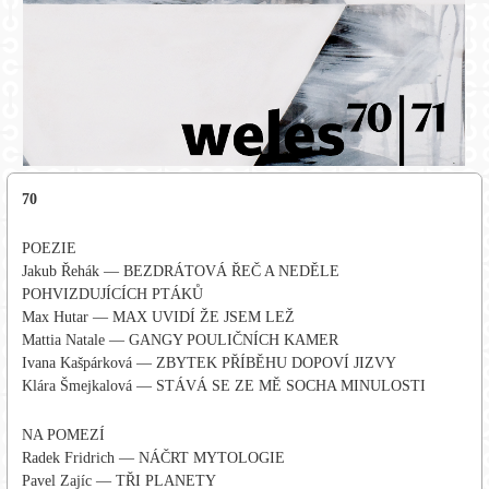
70
POEZIE
Jakub Řehák — BEZDRÁTOVÁ ŘEČ A NEDĚLE
POHVIZDUJÍCÍCH PTÁKŮ
Max Hutar — MAX UVIDÍ ŽE JSEM LEŽ
Mattia Natale — GANGY POULIČNÍCH KAMER
Ivana Kašpárková — ZBYTEK PŘÍBĚHU DOPOVÍ JIZVY
Klára Šmejkalová — STÁVÁ SE ZE MĚ SOCHA MINULOSTI
NA POMEZÍ
Radek Fridrich — NÁČRT MYTOLOGIE
Pavel Zajíc — TŘI PLANETY