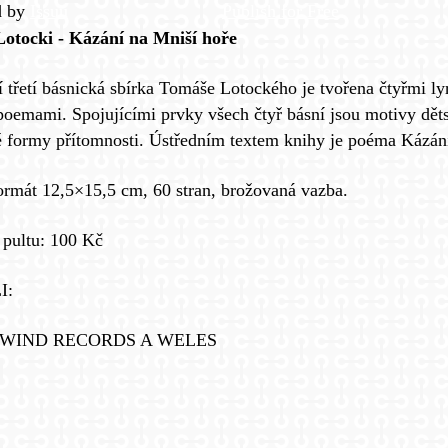
d by
Issuu
Publish for Free
otocki - Kázání na Mniší hoře
 třetí básnická sbírka Tomáše Lotockého je tvořena čtyřmi ly
oemami. Spojujícími prvky všech čtyř básní jsou motivy děts
é formy přítomnosti. Ústředním textem knihy je poéma Kázán
ormát 12,5×15,5 cm, 60 stran, brožovaná vazba.
 pultu: 100 Kč
I:
WIND RECORDS A WELES