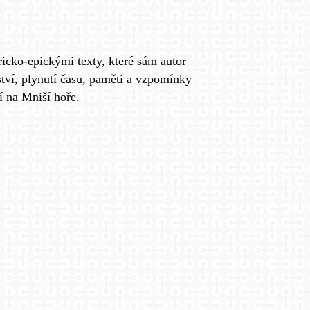
ricko-epickými texty, které sám autor
tví, plynutí času, paměti a vzpomínky
í na Mniší hoře.