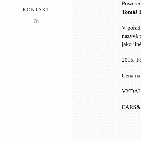
Powere
KONTAKT
Tomáš L
78
V pořadí
nazývá p
jako jin
2015. F
Cena na
VYDAL
EARS&