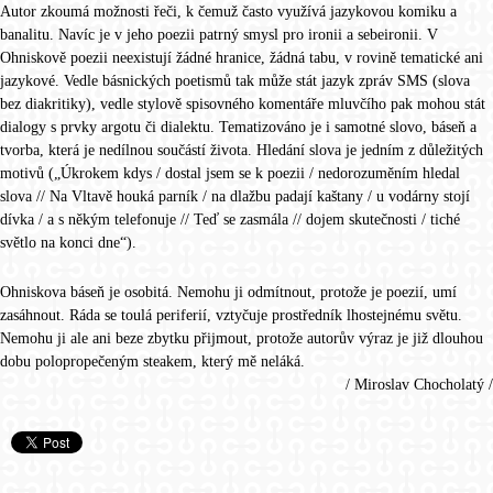
Autor zkoumá možnosti řeči, k čemuž často využívá jazykovou komiku a
banalitu. Navíc je v jeho poezii patrný smysl pro ironii a sebeironii. V
Ohniskově poezii neexistují žádné hranice, žádná tabu, v rovině tematické ani
jazykové. Vedle básnických poetismů tak může stát jazyk zpráv SMS (slova
bez diakritiky), vedle stylově spisovného komentáře mluvčího pak mohou stát
dialogy s prvky argotu či dialektu. Tematizováno je i samotné slovo, báseň a
tvorba, která je nedílnou součástí života. Hledání slova je jedním z důležitých
motivů („Úkrokem kdys / dostal jsem se k poezii / nedorozuměním hledal
slova // Na Vltavě houká parník / na dlažbu padají kaštany / u vodárny stojí
dívka / a s někým telefonuje // Teď se zasmála // dojem skutečnosti / tiché
světlo na konci dne“).
Ohniskova báseň je osobitá. Nemohu ji odmítnout, protože je poezií, umí
zasáhnout. Ráda se toulá periferií, vztyčuje prostředník lhostejnému světu.
Nemohu ji ale ani beze zbytku přijmout, protože autorův výraz je již dlouhou
dobu polopropečeným steakem, který mě neláká.
/ Miroslav Chocholatý /