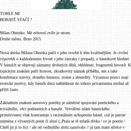
TOHLE MI
BOHATĚ STAČÍ ?
Milan Ohnisko: Mé erbovní zvíře je strom.
Druhé město, Brno 2015
Nová sbírka Milana Ohniska patří v jeho tvorbě k těm kvalitnějším. Je civilní
výpovědí o každodenním životě s jeho zázraky i propady, o básníkově hledání.
V básních se objevují záznamy drobných dějů, ohlédnutí, fragmentů hovorů. K
typickým znakům patří hravost, zkratkovitý náznak příběhu, sen a také
kombinace naivity, drsného humoru, ironie a absurdity. Výraznou pozici mají
erotické motivy, kdy básník dává nahlédnout do tohoto privatissima možná až
příliš často.
Základním znakem autorovy poetiky je záměrné spojování poetického a
triviálního, věcí podstatných a banalit. Vytváření zdání básnického
primitivismu však kontrastuje s racionálním uchopením básně, což je patrné
zejména z výrazných point či aluzí („Ptala se tě mladá dívka / co je poezie /
Chtěl jsi jí to říct / ale od vedlejšího stolu zaznívalo // já tam mám střelce v