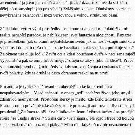
ascendentu / já jsem jen vzdušná a oheň, jinak / dzzz, rozumíš? Já si řikám,
dělej něco smysluplnýho pro sebe!“).Zvláštním znakem Ohniskovy poezie je
nevyhraněné balancování mezi veršovanou a volnou strukturou básní.
Základními výrazovými prostředky jsou kontrast a paradox. Pokud životní
realita nenabízí paradox, je nablízku sen, svět fantazie a alogičnosti. Fantazie
je prostředkem, jak se bránit nepřátelskému světu, jak zamezit vstupu smutku a
sebelítosti do textů („Za oknem roste bazalka / houká sanitka a pofukuje vítr //
Za oknem tiše pluje loď // Zavřu oči a kdesi bouchnou dveře // něčí žena zaječí
Vypadni! / a pak se tomu hrubě směje // směju se taky / ruku na klice“). Právě
sen umožňuje svobodný tok představ, kdy surovost života a cynismus fantazie
tvoří polarity, kdy ta druhá je často obrannou reakcí na tu první.
Pro autora je typické směřování od obecnějšího ke konkrétnímu a
neopakovatelnému. V jedinečnosti, v onom „teď“ nacházet život, jeho smysl i
zdánlivou nesmyslnost. Prostorem sbírky je město, kde Brno tentokráte střídá
Praha. Jsou to právě městské záběry, které prozrazují autorovu citlivost i smysl
pro detail („Zatímco to píšu / na hliníkovém lemu / větrací šachty / na protější
střeše / se usadila straka // Straka často / létá sama // Na rozdíl třeba od holubů
/ nebo vrabců // rád pozoruji ptáky // Mám rád, když něco / nic neznamená“).