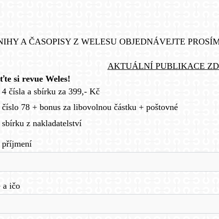
NIHY A ČASOPISY Z WELESU OBJEDNÁVEJTE PROSÍ
AKTUÁLNÍ PUBLIKACE ZD
ťte si revue Weles!
 4 čísla a sbírku za 399,- Kč
 číslo 78 + bonus za libovolnou částku + poštovné
 sbírku z nakladatelství
 příjmení
e a ičo