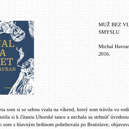
MUŽ BEZ VL
SMYSLU
Michal Havra
2016.
eta som si so sebou vzala na víkend, ktorý som trávila vo r
stila si k čítaniu Uhorské tance a nechala sa strhnúť úvodn
o som s hlavným hrdinom pobehovala po Bratislave, objavov