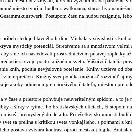
avu ako mesto bez zmyslu, ktorého význam hľadá paralelne s
amné miesto tvorí aj hudba z walkmana, starostlivo namiešan
 Gesammtkunstwerk. Postupom času na hudbu rezignuje, lebo 
príbeh sleduje hlavného hrdinu Michala v súvislosti s knihou,
krýva mystický potenciál. Stretávame sa s množstvom veľmi s
 aby sme ich nasledovali prostredníctvom pútavej zápletky 
redostiera svoju poctu knižnému svetu. Vášniví čitatelia pr
nie kníh, pocítia nevýslovné potešenie. Knihy uctieva od ob
í v interpretácii. Knižný svet ponúka možnosť rozvinúť aj mys
cia je akoby odmenou pre náruživého čitateľa, miestom pre o
sa v čase a priestore pohybuje neuveriteľným spídom, a to j
bky a šírky v rytme. Po bratislavských uliciach, či stopom na
misný, premyslený do detailu. Pri všetkej skromnosti budí d
 svet sa prelína s kritikou sveta vonkajšieho, s pojmami z kn
Jeho postava vytvára kontrast oproti mestskej logike Bratisla