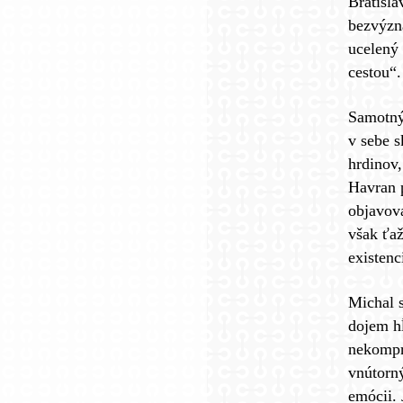
Bratisl
bezvýzn
ucelený
cestou“.
Samotný 
v sebe s
hrdinov,
Havran p
objavova
však ťaž
existen
Michal 
dojem hĺ
nekompro
vnútorný
emócii. 