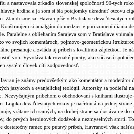
fiu a nastavovala zrkadlo slovenskej spoločnosti 90-tych roko
j hlavný hrdina a ja som si šla potajomky ukradnúť otcovu cig
u. Zladili sme sa. Havran píše o Bratislave deväťdesiatych rok
e. Konštruujem si amalgám do medzier v porozumení diania d
zie. Paralelne s obliehaním Sarajeva som v Bratislave vnímal
ako vo svojich komentároch, pojmovo-geometrickou štruktúrou
uálne presahuje a zvláda aj príbeh s kvalitnou zápletkou. Je 
pustiť von. Vyvoláva tak rovnaké pocity, ako súčasná spoloč
ten systém človek cíti zodpovednosť.
Havran je známy predovšetkým ako komentátor a moderátor di
kých jazykoch a evanjelickej teológii. Autorsky sa podieľal n
ne. Nezvyčajným príbehom o obchodovaní s knihami ilustruje 
m. Logika deväťdesiatych rokov je načrtnutá na jednej strane
inuje, vrátane ich samých, na druhej strane sa dostávame do m
oby, do prvých heroínových dodávok a nezmyselných smrtí. To
e dostatočný rámec pre pútavý príbeh, Havranovi však našťas