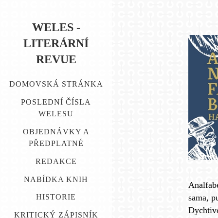
WELES -
LITERÁRNÍ
REVUE
DOMOVSKÁ STRÁNKA
POSLEDNÍ ČÍSLA
WELESU
OBJEDNÁVKY A
PŘEDPLATNÉ
REDAKCE
NABÍDKA KNIH
Analfab
sama, pu
HISTORIE
Dychtiv
KRITICKÝ ZÁPISNÍK