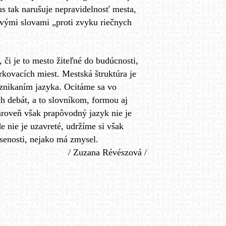
s tak narušuje nepravidelnosť mesta,
ovými slovami „proti zvyku riečnych
 či je to mesto žiteľné do budúcnosti,
rkovacích miest. Mestská štruktúra je
vznikaním jazyka. Ocitáme sa vo
ch debát, a to slovníkom, formou aj
roveň však prapôvodný jazyk nie je
e nie je uzavreté, udržíme si však
úsenosti, nejako má zmysel.
/
Zuzana Révészová /