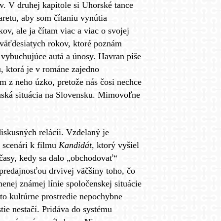
v. V druhej kapitole si Uhorské tance
aretu, aby som čítaniu vynútia
ov, ale ja čítam viac a viac o svojej
eväťdesiatych rokov, ktoré poznám
a vybuchujúce autá a únosy. Havran píše
, ktorá je v románe zajedno
nám z neho úzko, pretože nás čosi nechce
enská situácia na Slovensku. Mimovoľne
skusných relácii. Vzdelaný je
a scenári k filmu
Kandidát
, ktorý vyšiel
časy, kedy sa dalo „obchodovať“
 predajnosťou drvivej väčšiny toho, čo
enej známej línie spoločenskej situácie
to kultúrne prostredie nepochybne
tie nestačí. Pridáva do systému