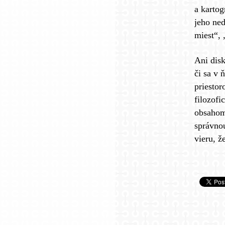
a karto
jeho ne
miest“, 
Ani disk
či sa v 
priestor
filozofi
obsahom
správnou
vieru, ž