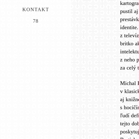
kartogra
KONTAKT
pustil a
prestávk
78
identit
z televí
britko 
intelekt
z neho 
za celý 
Michal 
v klasic
aj kniž
s hocičí
ľudí def
tejto d
poskytuj