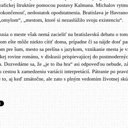
grafickej štruktúre pomocou postavy Kalmana. Michalov rytmu
dokončenosť, nedostatok opodstatnenia. Bratislava je Havran
„omylom“, „mestom, ktoré si nezaslúžilo svoju existenciu“.
usia o meste však nemá zacieliť na bratislavskú debatu o tom,
ňom ešte môže niekto cítiť doma, prípadne či sa nájde dosť pa
om pre šum, mesto sa prelína s jazykom, vznikanie mesta je 
ckej rovine románu, v diskusii prispievajúcej do postmoderný
. Dozvedáme sa, že „je to iba hra“ asi odpoveďou nebude, zá
 cestou k zamedzeniu variácii interpretácií. Pátranie po pravd
e to, aj keď zmätočne, ale zato s plným vedomím životnej sk