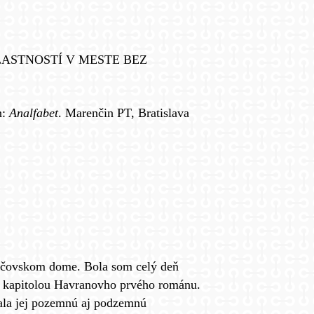
ASTNOSTÍ V MESTE BEZ
n:
Analfabet
. Marenčin PT, Bratislava
odičovskom dome. Bola som celý deň
ou kapitolou Havranovho prvého románu.
ala jej pozemnú aj podzemnú