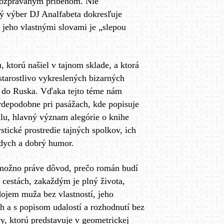
 rozprávaným príbehom. Nie
ý výber DJ Analfabeta dokresľuje
jeho vlastnými slovami je „slepou
 ktorú našiel v tajnom sklade, a ktorá
tarostlivo vykreslených bizarných
až do Ruska. Vďaka tejto téme nám
avdepodobne pri pasážach, kde popisuje
alu, hlavný význam alegórie o knihe
tické prostredie tajných spolkov, ich
ddych a dobrý humor.
e možno práve dôvod, prečo román budí
 cestách, zakaždým je plný života,
ojem muža bez vlastností, jeho
íh a s popisom udalostí a rozhodnutí bez
vy, ktorú predstavuje v geometrickej